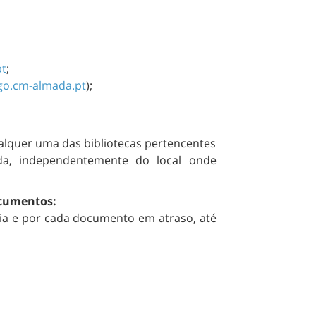
pt
;
ogo.cm-almada.pt
);
lquer uma das bibliotecas pertencentes
da, independentemente do local onde
ocumentos:
dia e por cada documento em atraso, até