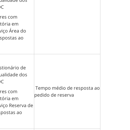
ualidade dos
DC
ores com
atória em
viço Área do
espostas ao
nário de
ualidade dos
DC
Tempo médio de resposta ao
ores com
pedido de reserva
atória em
viço Reserva de
spostas ao