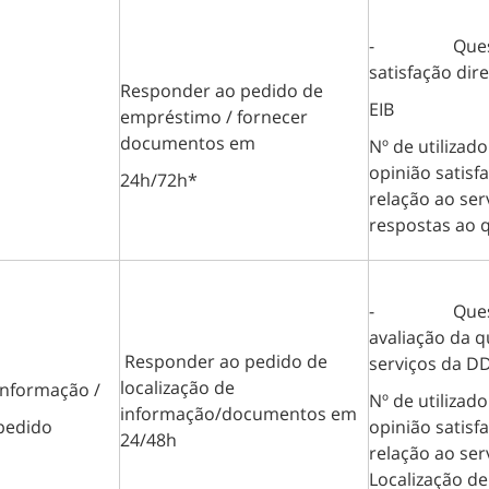
- Questio
satisfação dir
Responder ao pedido de
EIB
empréstimo / fornecer
documentos em
Nº de utilizad
opinião satisf
24h/72h*
relação ao ser
respostas ao 
- Questio
avaliação da q
Responder ao pedido de
serviços da D
localização de
informação /
Nº de utilizad
informação/documentos em
pedido
opinião satisf
24/48h
relação ao ser
Localização de