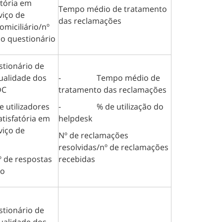
atória em
Tempo médio de tratamento
viço de
das reclamações
miciliário/nº
ao questionário
nário de
ualidade dos
- Tempo médio de
DC
tratamento das reclamações
ilizadores
- % de utilização do
tisfatória em
helpdesk
viço de
Nº de reclamações
resolvidas/nº de reclamações
º de respostas
recebidas
io
nário de