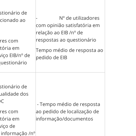
nário de
- Nº de utilizadores
ecionado ao
com opinião satisfatória em
relação ao EIB /nº de
respostas ao questionário
ores com
atória em
Tempo médio de resposta ao
viço EIB/nº de
pedido de EIB
questionário
nário de
ualidade dos
DC
- Tempo médio de resposta
ores com
ao pedido de localização de
atória em
informação/documentos
viço de
 informação /nº