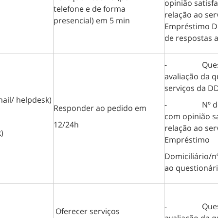
opinião satisf
telefone e de forma
relação ao ser
presencial) em 5 min
Empréstimo Do
de respostas 
- Questio
avaliação da q
serviços da D
ail/ helpdesk)
- Nº de ut
Responder ao pedido em
com opinião sa
12/24h
relação ao ser
k)
Empréstimo
Domiciliário/n
ao questionár
- Questio
Oferecer serviços