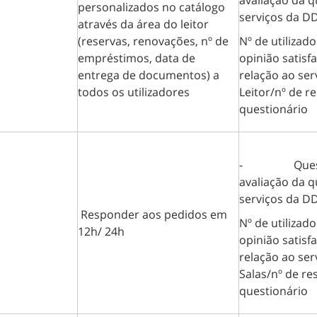
avaliação da q
personalizados no catálogo
serviços da D
através da área do leitor
(reservas, renovações, nº de
Nº de utilizad
empréstimos, data de
opinião satisf
entrega de documentos) a
relação ao ser
todos os utilizadores
Leitor/nº de r
questionário
- Questio
avaliação da q
serviços da D
Responder aos pedidos em
Nº de utilizad
12h/ 24h
opinião satisf
relação ao ser
Salas/nº de re
questionário