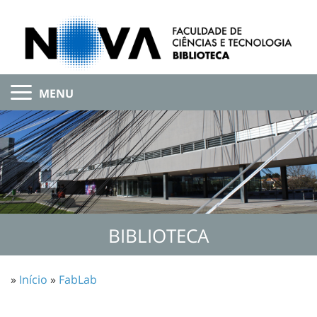
MENU
BIBLIOTECA
»
Início
»
FabLab