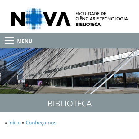
MENU
BIBLIOTECA
»
Início
»
Conheça-nos