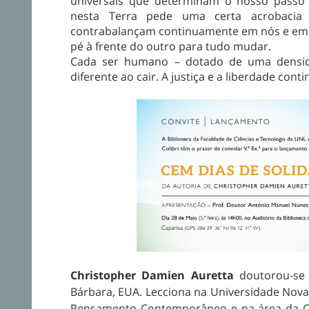
universais que determinam o nosso passo e
nesta Terra pede uma certa acrobacia
contrabalançam continuamente em nós e em 
pé à frente do outro para tudo mudar.
Cada ser humano – dotado de uma densid
diferente ao cair. A justiça e a liberdade cont
Christopher Damien Auretta
doutorou-se p
Bárbara, EUA. Lecciona na Universidade Nov
Pensamento Contemporâneo e na área da Ciê