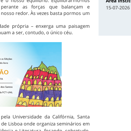
 o nosso equilíbrio. Equilibrarmo-nos
Área Insti
 perante as forças que balançam e
15-07-2026
nosso redor. Às vezes basta pormos um
ade própria – enxerga uma paisagem
inuam a ser, contudo, o único céu.
ela Universidade da Califórnia, Santa
a de Lisboa onde organiza seminários em
ncia e Literatura, focando, sobretudo,